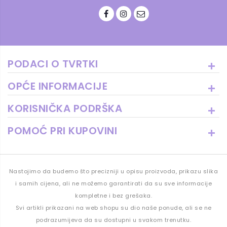
PODACI O TVRTKI
OPĆE INFORMACIJE
KORISNIČKA PODRŠKA
POMOĆ PRI KUPOVINI
Nastojimo da budemo što precizniji u opisu proizvoda, prikazu slika
i samih cijena, ali ne možemo garantirati da su sve informacije
kompletne i bez grešaka.
Svi artikli prikazani na web shopu su dio naše ponude, ali se ne
podrazumijeva da su dostupni u svakom trenutku.