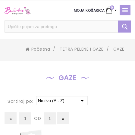
0
MOJA KOŠARICA
Početna
/
TETRA PELENE I GAZE
/
GAZE
GAZE
Sortiraj po:
OD