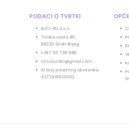
PODACI O TVRTKI
OPĆE
BUĆI-BU d.o.o.
O
Trnska cesta 85
,
P
88220 Široki Brijeg
R
+387 63 738 888
V
info.bucibu@gmail.com
K
ID broj poreznog obveznika:
P
4272416620002
S