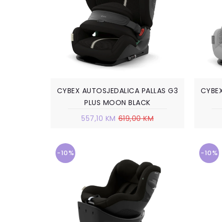
CYBEX AUTOSJEDALICA PALLAS G3
CYBEX
PLUS MOON BLACK
557,10 KM
619,00 KM
-10%
-10%