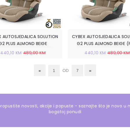
X AUTOSJEDALICA SOLUTION
CYBEX AUTOSJEDALICA SOL
G2 PLUS ALMOND BEIGE
G2 PLUS ALMOND BEIGE (
440,10 KM
489,00 KM
440,10 KM
489,00 KM
OD
ropustite novosti, akcije i popuste - saznajte što je novo u 
bogatoj ponudi