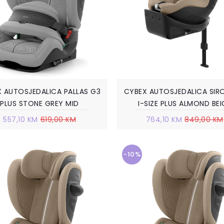
 AUTOSJEDALICA PALLAS G3
CYBEX AUTOSJEDALICA SIR
PLUS STONE GREY MID
I-SIZE PLUS ALMOND BEI
557,10 KM
619,00 KM
764,10 KM
849,00 KM
-10%