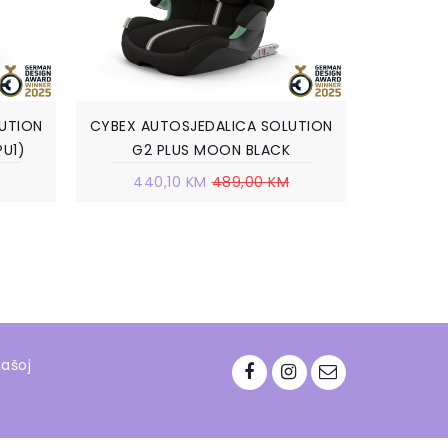
UTION
CYBEX AUTOSJEDALICA SOLUTION
PU1)
G2 PLUS MOON BLACK
440,10 KM
489,00 KM
našoj