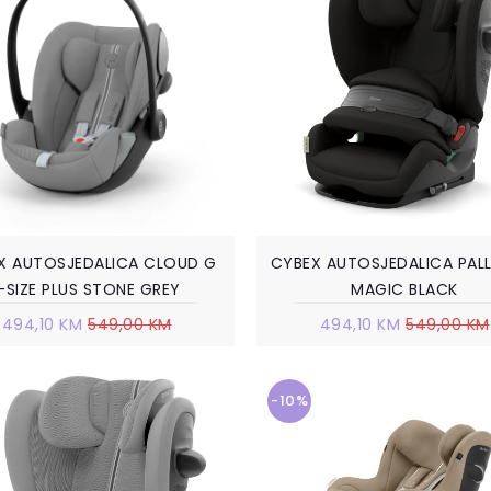
X AUTOSJEDALICA CLOUD G
CYBEX AUTOSJEDALICA PAL
I-SIZE PLUS STONE GREY
MAGIC BLACK
494,10 KM
549,00 KM
494,10 KM
549,00 KM
-10%