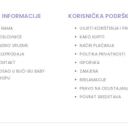
 INFORMACIJE
KORISNIČKA PODRŠ
 NAMA
UVJETI KORIŠTENJA I P
OSLOVNICE
KAKO KUPITI
ADNO VRIJEME
NAČIN PLAĆANJA
ELEPRODAJA
POLITIKA PRIVATNOSTI
ONTAKT
ISPORUKA
OSAO U BUĆI-BU BABY
ZAMJENA
HOPU
REKLAMACIJE
PRAVO NA ODUSTAJAN
POVRAT SREDSTAVA