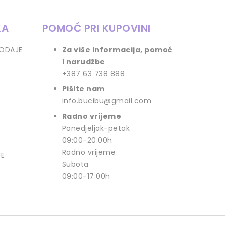
KA
POMOĆ PRI KUPOVINI
RODAJE
Za više informacija, pomoć
i narudžbe
+387 63 738 888
Pišite nam
info.bucibu@gmail.com
Radno vrijeme
Ponedjeljak-petak
09:00-20:00h
Radno vrijeme
JE
Subota
09:00-17:00h