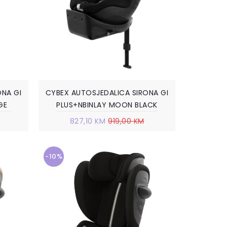
ONA GI
CYBEX AUTOSJEDALICA SIRONA GI
GE
PLUS+NBINLAY MOON BLACK
827,10 KM
919,00 KM
-10%