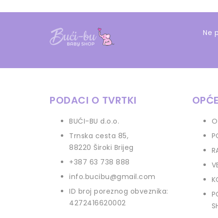
Ne p
PODACI O TVRTKI
OPĆE
BUĆI-BU d.o.o.
O
Trnska cesta 85
,
P
88220 Široki Brijeg
R
+387 63 738 888
V
info.bucibu@gmail.com
K
ID broj poreznog obveznika:
P
4272416620002
S