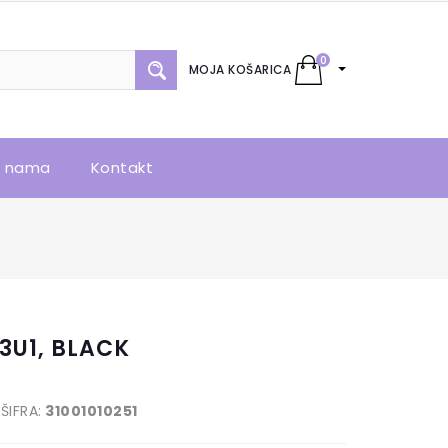
0
MOJA KOŠARICA
 nama
Kontakt
3U1, BLACK
ŠIFRA:
31001010251