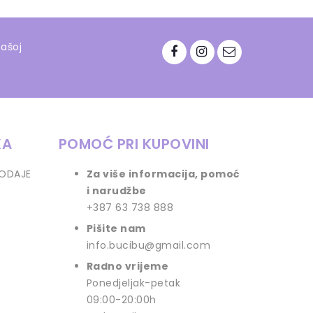
našoj
KA
POMOĆ PRI KUPOVINI
RODAJE
Za više informacija, pomoć
i narudžbe
+387 63 738 888
Pišite nam
info.bucibu@gmail.com
Radno vrijeme
Ponedjeljak-petak
09:00-20:00h