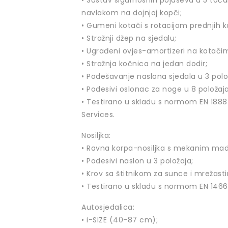
• Sustav sigurnosnih pojaseva u 5 toč
navlakom na dojnjoj kopči;
• Gumeni kotači s rotacijom prednjih 
• Stražnji džep na sjedalu;
• Ugrađeni ovjes-amortizeri na kotači
• Stražnja kočnica na jedan dodir;
• Podešavanje naslona sjedala u 3 polo
• Podesivi oslonac za noge u 8 položaja
• Testirano u skladu s normom EN 1888
Services.
Nosiljka:
• Ravna korpa-nosiljka s mekanim ma
• Podesivi naslon u 3 položaja;
• Krov sa štitnikom za sunce i mrežasti
• Testirano u skladu s normom EN 1466:
Autosjedalica:
• i-SIZE (40-87 cm);