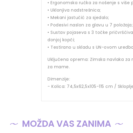
• Ergonomska ručka za nošenje s više p
• Uklonjiva nadstrešnica;
• Mekani jastučić za sjedalo;
• Podesivi naslon za glavu u 7 položaja;
• Sustav pojaseva s 3 točke pričvršći
donjoj kopči;
• Testirano u skladu s UN-ovom uredbo
Uključena oprema: Zimska navlaka za no
za mame.
Dimenzije:
- Kolica: 74,5x62,5x105-115 cm / Sklopl
MOŽDA VAS ZANIMA