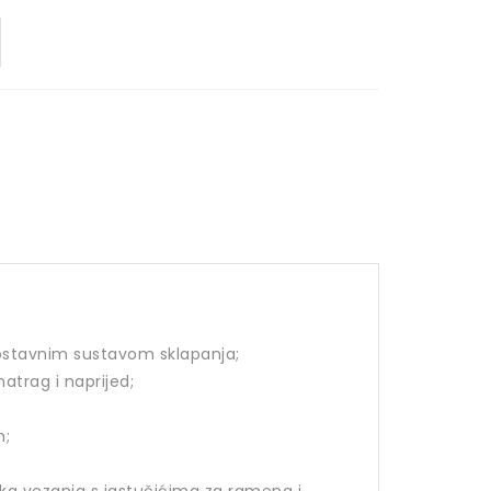
dnostavnim sustavom sklapanja;
atrag i naprijed;
m;