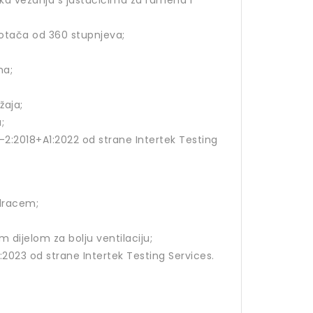
aka vezanja s jastučićima za ramena i
kotača od 360 stupnjeva;
ma;
žaja;
;
-2:2018+A1:2022 od strane Intertek Testing
dracem;
m dijelom za bolju ventilaciju;
2023 od strane Intertek Testing Services.