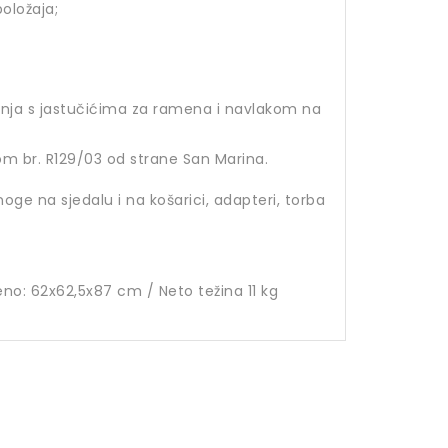
oložaja;
vanja s jastučićima za ramena i navlakom na
m br. R129/03 od strane San Marina.
ge na sjedalu i na košarici, adapteri, torba
jeno: 62x62,5x87 cm / Neto težina 11 kg