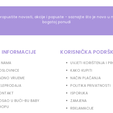
ropustite novosti, akcije i popuste - saznajte što je novo u 
bogatoj ponudi
 INFORMACIJE
KORISNIČKA PODRŠ
 NAMA
UVJETI KORIŠTENJA I P
OSLOVNICE
KAKO KUPITI
ADNO VRIJEME
NAČIN PLAĆANJA
ELEPRODAJA
POLITIKA PRIVATNOSTI
ONTAKT
ISPORUKA
OSAO U BUĆI-BU BABY
ZAMJENA
HOPU
REKLAMACIJE