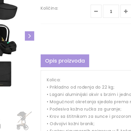
Količina:
Opis proizvoda
Kolica:
• Prikladno od rođenja do 22 kg;
• Lagani aluminijski okvir s brzim i je
• Mogućnost okretanja sjedala prema n
• Podesiva kožna ručka za guranje;
• Krov sa štitnikom za sunce i prozoro
• Odvojivi kožni branik;